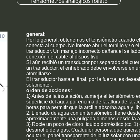
Tensiómetros analógicos folleto
general:
Por lo general, obtenemos el tensiómetro cuando el 
conecta al cuerpo. No intente abrir el tornillo y / o e
transductor. Un manejo incorrecto dañará el sellado d
conexión del cable al dispositivo.
Si aún recibió un transductor por separado del cuer
un transductor, el enhebrado debe envolverse en un
atornillarse.
El transductor hasta el final, por la fuerza, es des
solamente..
orden de acciones:
1) Antes de la instalación, sumerja el tensiómetro e
superficie del agua por encima de la altura de la ar
horas para permitir que la arcilla absorba agua y lib
2. Llenado de agua con un tensiómetro: llene desde
aproximadamente una pulgada o menos desde la ab
3) Rocíe un poco de cloro líquido doméstico (cc. 1) 
desarrollo de algas. Cualquier persona que quiera
ocultar el panel transparente de la luz solar con u