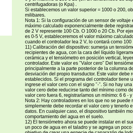
centrifugadoras (o Kpa) .
Si establecemos un valor superior = 1000 o 200, o
milibares.
Nota 1: Si la configuración de un sensor de voltaje e
máximo calculado exponencialmente debe registra
de 2 V represente 100 Cb. O 1000 o 20 Cb. Por ejem
es 0-5 V, estableceremos el valor máximo calculado
cuando el controlador lea 2 V, lo contará como 100 
11) Calibración del dispositivo: sumerja un tensióm
recipientes de agua, con la cara del líquido ligera
cerámica y el tensiómetro en posición vertical, leye
controlador. Este valor es "Valor cero" Del tensióm
principalmente a la parte posterior de la columna d
desviación del propio transductor. Este valor debe 
establecidos. Si el programa del controlador tiene 
ingrese el valor cero con el signo "-". Si no hay una
valor cero debe reducirse tanto del mínimo como de
valor cero fuera 6, registraríamos un mínimo: 6 6 - 
Nota 2: Hay controladores en los que no se puede re
simplemente debe recordar el valor cero y tenerlo e
datos. En cualquier caso, el dispositivo también mo
comportamiento del agua en el suelo.
12) El tensiómetro ahora se puede instalar en el su
un poco de agua en el taladro y se agrega un poco 
objetivo de crear una especie de caparazón de lodo