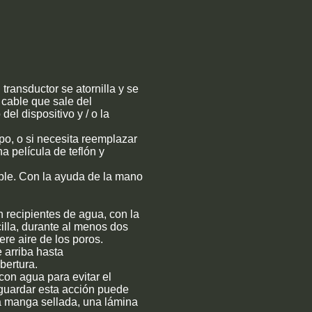
transductor se atornilla y se
l cable que sale del
el dispositivo y / o la
po, o si necesita reemplazar
a película de teflón y
eable. Con la ayuda de la mano
n recipientes de agua, con la
cilla, durante al menos dos
ere aire de los poros.
 arriba hasta
ertura.
con agua para evitar el
 guardar esta acción puede
na manga sellada, una lámina