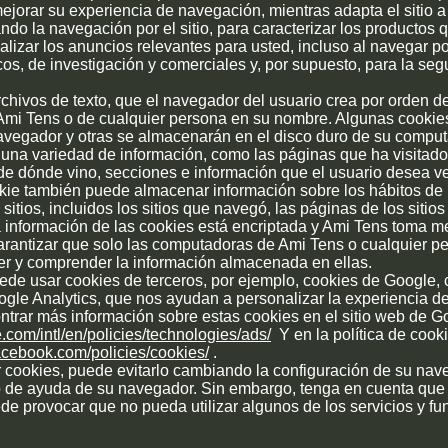
mejorar su experiencia de navegación, mientras adapta el sitio a
ando la navegación por el sitio, para caracterizar los productos
lizar los anuncios relevantes para usted, incluso al navegar por
cos, de investigación y comerciales y, por supuesto, para la seg
chivos de texto, que el navegador del usuario crea por orden de
mi Tens o de cualquier persona en su nombre. Algunas cooki
navegador y otras se almacenarán en el disco duro de su compu
una variedad de información, como las páginas que ha visitado
, de dónde vino, secciones e información que el usuario desea ver
okie también puede almacenar información sobre los hábitos de
 sitios, incluidos los sitios que navegó, las páginas de los sitios
a información de las cookies está encriptada y Ami Tens toma 
arantizar que solo las computadoras de Ami Tens o cualquier p
r y comprender la información almacenada en ellas.
uede usar cookies de terceros, por ejemplo, cookies de Google,
ogle Analytics, que nos ayudan a personalizar la experiencia 
trar más información sobre estas cookies en el sitio web de G
.com/intl/en/policies/technologies/ads/
Y en la política de coo
acebook.com/policies/cookies/
.
r cookies, puede evitarlo cambiando la configuración de su nave
o de ayuda de su navegador. Sin embargo, tenga en cuenta que 
de provocar que no pueda utilizar algunos de los servicios y fu