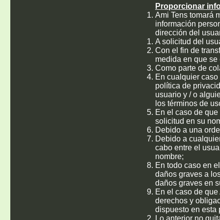
Proporcionar inf
Ami Tens tomará me
información person
dirección del usuar
A solicitud del us
Con el fin de trans
medida en que se e
Como parte de col
En cualquier caso 
política de privaci
usuario y / o algui
los términos de uso
En el caso de que s
solicitud en su nom
Debido a una orden
Debido a cualquier
cabo entre el usua
nombre;
En todo caso en el
daños graves a los 
daños graves en su
En el caso de que A
derechos y obligac
dispuesto en esta p
Lo anterior no qui