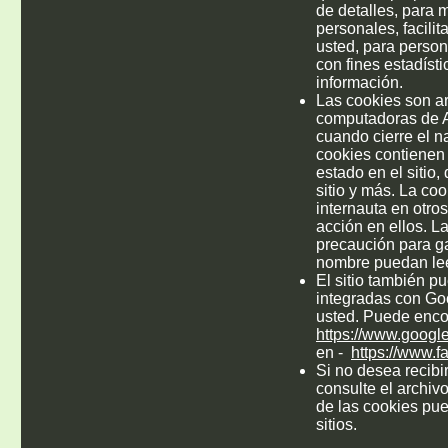
de detalles, para 
personales, facilit
usted, para persona
con fines estadísti
información.
Las cookies son ar
computadoras de A
cuando cierre el 
cookies contienen 
estado en el sitio
sitio y más. La co
internauta en otros
acción en ellos. L
precaución para g
nombre puedan lee
El sitio también p
integradas con Go
usted. Puede encon
https://www.google
en -
https://www.f
Si no desea recibi
consulte el archiv
de las cookies pue
sitios.