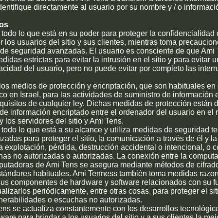
dentifique directamente al usuario por su nombre y / o informac
tos
odo lo que está en su poder para proteger la confidencialidad 
 los usuarios del sitio y sus clientes, mientras toma precaucio
s de seguridad avanzadas. El usuario es consciente de que Ami
idas estrictas para evitar la intrusión en el sitio y para evitar 
vacidad del usuario, pero no puede evitar por completo las inter
 los medios de protección y encriptación, que son habituales en
co en Israel, para las actividades de suministro de información e
quisitos de cualquier ley. Dichas medidas de protección están 
o de información encriptado entre el ordenador del usuario en e
y los servidores del sitio y Ami Tens.
odo lo que está a su alcance y utiliza medidas de seguridad t
zadas para proteger el sitio, la comunicación a través de él y l
la explotación, pérdida, destrucción accidental o intencional, o 
nas no autorizadas o autorizadas. La conexión entre la computa
omputadoras de Ami Tens se asegura mediante métodos de cifrad
stándares habituales. Ami Tenness también toma medidas razo
y sus componentes de hardware y software relacionados con su 
alizarlos periódicamente, entre otras cosas, para proteger el sit
lnerabilidades o escuchas no autorizadas.
Tens se actualiza constantemente con los desarrollos tecnológi
are para brindar a los usuarios del sitio y a sus clientes la mej