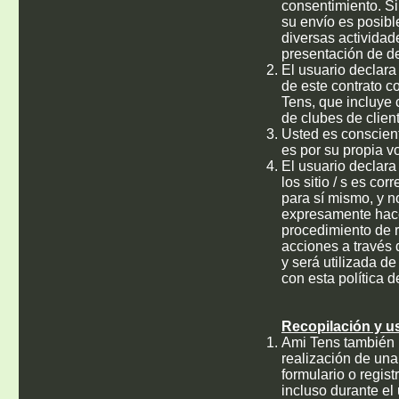
consentimiento. Si
su envío es posible
diversas actividad
presentación de de
El usuario declara
de este contrato c
Tens, que incluye c
de clubes de clien
Usted es conscient
es por su propia v
El usuario declara
los sitio / s es co
para sí mismo, y n
expresamente hacer
procedimiento de r
acciones a través 
y será utilizada d
con esta política d
Recopilación y u
Ami Tens también p
realización de una 
formulario o regis
incluso durante el 