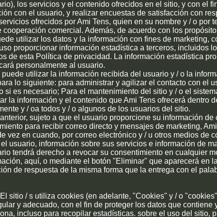
o), los servicios y el contenido ofrecidos en el sitio, y con el fi
ción con el usuario, y realizar encuestas de satisfacción con re
servicios ofrecidos por Ami Tens, quien en su nombre y / o por t
e cooperación comercial. Además, de acuerdo con los propósito
ede utilizar los datos y la información con fines de marketing, 
luso proporcionar información estadística a terceros, incluidos l
nos de esta Política de privacidad. La información estadística p
ficará personalmente al usuario.
uede utilizar la información recibida del usuario y / o la infor
ara lo siguiente: para administrar y agilizar el contacto con el u
o si es necesario; Para el mantenimiento del sitio y / o el sistem
ar la información y el contenido que Ami Tens ofrecerá dentro del
nte y / oa todos y / o algunos de los usuarios del sitio.
o anterior, sujeto a que el usuario proporcione su información de
miento para recibir correo directo y mensajes de marketing, Am
 de vez en cuando, por correo electrónico y / u otros medios de
el usuario, información sobre sus servicios e información de ma
ario tendrá derecho a revocar su consentimiento en cualquier 
mación, aquí, o mediante el botón "Eliminar" que aparecerá en la 
ón de respuesta de la misma forma que la entrega con el palab
l sitio / s utiliza cookies (en adelante, "Cookies" y / o "cookies"
ular y adecuado, con el fin de proteger los datos que contiene 
na, incluso para recopilar estadísticas. sobre el uso del sitio, p