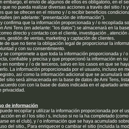
n embargo, el envío de algunos de ellos es obligatorio, en el se
 que no pueda realizar diversas acciones a través del sitio / s y 
es que se ofrecen en el mismo y / o recibir beneficios condicion
talles (en adelante: "presentación de información").
 y confirma que la información proporcionada y / o recopilada s
on Ami Tens (en adelante: "los datos") se almacenará en la bas
orreo directo y contacto con el cliente, investigación , atención 
tes, gestión de ventas, marketing y captación de clientes.
e de que no tiene la obligación legal de proporcionar la inform
oluntad y con su consentimiento.
 y se compromete a que toda la información proporcionada y / o 
rrecta, confiable y precisa y que proporcionó la información en s
o en nombre y / o de terceros, salvo en los casos en que se hay
lo. La información proporcionada por el usuario, incluso en mo
egistro, así como la información adicional que se acumulará sob
del sitio será almacenada en la base de datos de Ami Tens, list
e acuerdo con con la base de datos indicada en el apartado ante
e privacidad.
so de información
uede recopilar y utilizar la información proporcionada por el us
acción en el / los sitio / s, incluso si no la ha completado (com
trarse en el club), y / o información que se haya acumulado sobre
uso del sitio., Para enriquecer o cambiar el sitio (incluida la modi