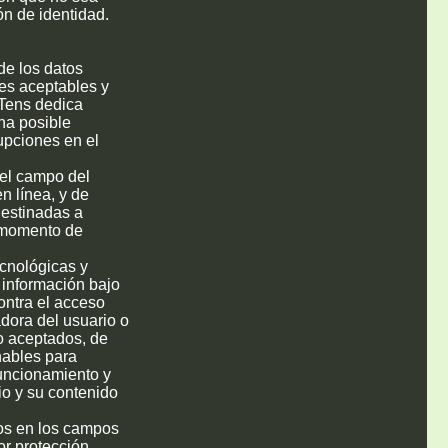
ión de identidad.
de los datos
nes aceptables y
 Tens dedica
una posible
rupciones en el
 el campo del
n línea, y de
destinadas a
l momento de
ecnológicas y
a información bajo
contra el acceso
dora del usuario o
o aceptados, de
nables para
funcionamiento y
io y su contenido
cos en los campos
or protección