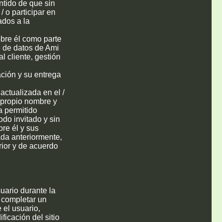
ntido de que sin
/ o participar en
ados a la
obre él como parte
e de datos de Ami
al cliente, gestión
ación y su entrega
actualizada en el /
u propio nombre y
a permitido
do invitado y sin
re él y sus
ada anteriormente,
rior y de acuerdo
uario durante la
o completar un
 el usuario,
ficación del sitio