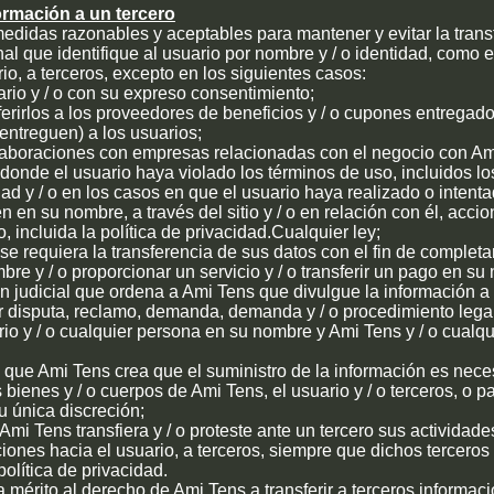
ormación a un tercero
didas razonables y aceptables para mantener y evitar la trans
al que identifique al usuario por nombre y / o identidad, como e
io, a terceros, excepto en los siguientes casos:
uario y / o con su expreso consentimiento;
ferirlos a los proveedores de beneficios y / o cupones entregados
ntreguen) a los usuarios;
aboraciones con empresas relacionadas con el negocio con Am
donde el usuario haya violado los términos de uso, incluidos lo
dad y / o en los casos en que el usuario haya realizado o intenta
en en su nombre, a través del sitio y / o en relación con él, acci
, incluida la política de privacidad.Cualquier ley;
e requiera la transferencia de sus datos con el fin de completar 
bre y / o proporcionar un servicio y / o transferir un pago en su
 judicial que ordena a Ami Tens que divulgue la información a 
 disputa, reclamo, demanda, demanda y / o procedimiento legal
rio y / o cualquier persona en su nombre y Ami Tens y / o cualq
 que Ami Tens crea que el suministro de la información es neces
bienes y / o cuerpos de Ami Tens, el usuario y / o terceros, o pa
 única discreción;
mi Tens transfiera y / o proteste ante un tercero sus actividades
iones hacia el usuario, a terceros, siempre que dichos terceros
olítica de privacidad.
ta mérito al derecho de Ami Tens a transferir a terceros informa