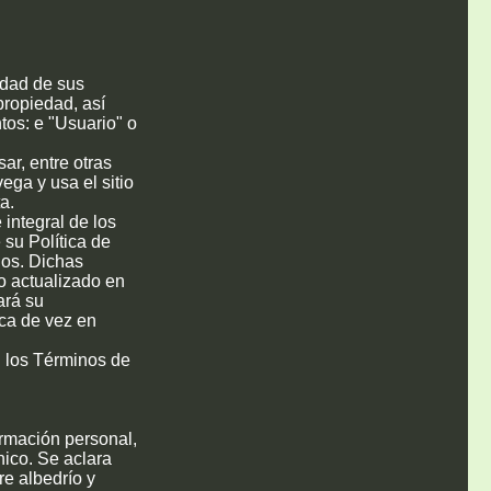
idad de sus
 propiedad, así
tos: e "Usuario" o
ar, entre otras
ega y usa el sitio
a.
 integral de los
su Política de
ios. Dichas
o actualizado en
ará su
ica de vez en
en los Términos de
ormación personal,
nico. Se aclara
re albedrío y