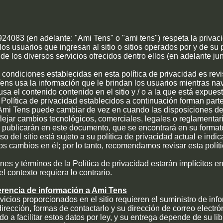
24083 (en adelante: "Ami Tens" o "ami tens") respeta la privac
 los usuarios que ingresan al sitio o sitios operados por y de su
de los diversos servicios ofrecidos dentro ellos (en adelante jun
 condiciones establecidas en esta política de privacidad es revis
ns usa la información que le brindan los usuarios mientras nav
sa el contenido contenido en el sitio y / o a la que está expuest
 Política de privacidad establecidos a continuación forman parte
Ami Tens puede cambiar de vez en cuando las disposiciones de 
flejar cambios tecnológicos, comerciales, legales o reglamentar
 publicarán en este documento, que se encontrará en su format
uso del sitio está sujeto a su política de privacidad actual e indic
os cambios en él; por lo tanto, recomendamos revisar esta polít
ones y términos de la Política de privacidad estarán implícitos 
l contexto requiera lo contrario.
erencia de información a Ami Tens
vicios proporcionados en el sitio requieren el suministro de inf
rección, formas de contactarlo y su dirección de correo electró
o a facilitar estos datos por ley, y su entrega depende de su lib