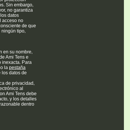
tos. Sin embargo,
or, no garantiza
 los datos
al acceso no
 consciente de que
 ningún tipo,
en en su nombre,
 de Ami Tens e
o inexacta. Para
do la
pestaña
 los datos de
ica de privacidad,
ectrónico al
con Ami Tens debe
cto, y los detalles
 razonable dentro