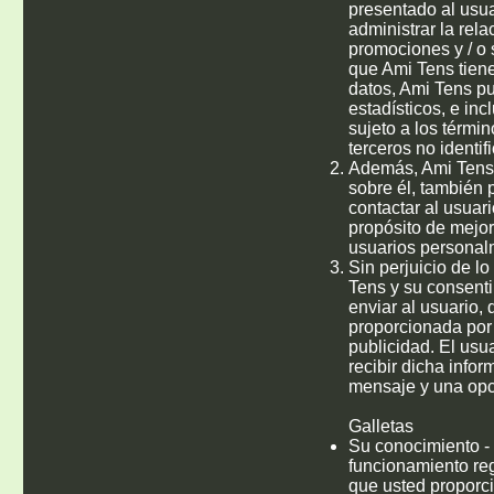
presentado al usuari
administrar la rela
promociones y / o 
que Ami Tens tien
datos, Ami Tens pu
estadísticos, e inc
sujeto a los térmi
terceros no identi
Además, Ami Tens p
sobre él, también p
contactar al usuari
propósito de mejor
usuarios personalme
Sin perjuicio de l
Tens y su consenti
enviar al usuario,
proporcionada por 
publicidad. El usu
recibir dicha infor
mensaje y una opci
Galletas
Su conocimiento - E
funcionamiento reg
que usted proporcio