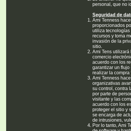
personal, que no i
Seguridad de da
Ami Tenness hace t
proporcionados por
utiliza tecnología
recursos y toma med
invasión de la pri
sitio.
Ami Tens utilizará
comercio electróni
acuerdo con los re
garantizar un fluj
realizar la compra 
Ami Tenness hace t
organizativas avan
su control, contra 
por parte de perso
visitante y las c
acuerdo con los e
proteger el sitio 
se encarga de actu
de intrusiones, vu
Por lo tanto, Ami 
de software y hardw