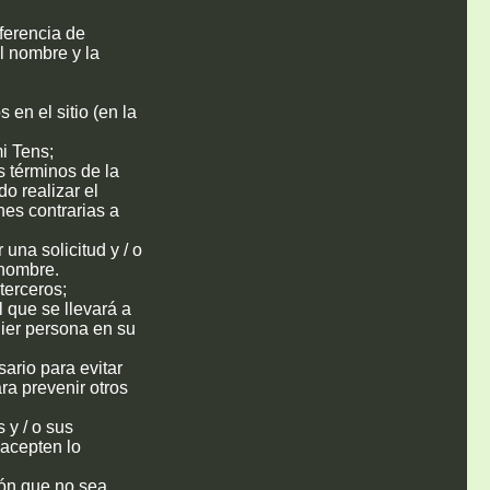
ferencia de
l nombre y la
 en el sitio (en la
i Tens;
s términos de la
do realizar el
ones contrarias a
una solicitud y / o
 nombre.
terceros;
 que se llevará a
uier persona en su
ario para evitar
ra prevenir otros
 y / o sus
 acepten lo
ción que no sea