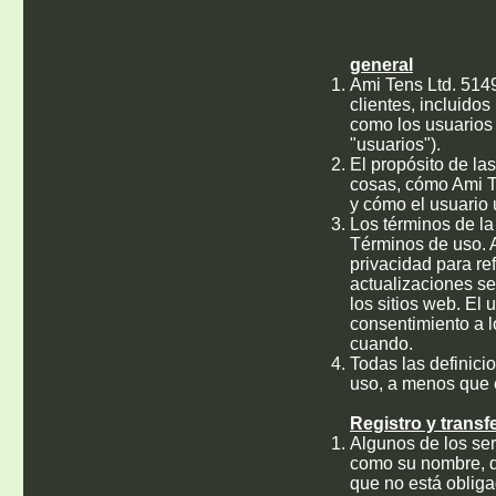
general
Ami Tens Ltd. 5149
clientes, incluidos
como los usuarios 
"usuarios").
El propósito de las
cosas, cómo Ami Te
y cómo el usuario u
Los términos de la
Términos de uso. 
privacidad para re
actualizaciones se
los sitios web. El 
consentimiento a l
cuando.
Todas las definici
uso, a menos que e
Registro y transf
Algunos de los ser
como su nombre, di
que no está obligad