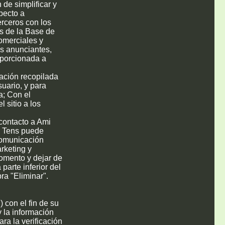
n de simplificar y
specto a
erceros con los
s de la Base de
comerciales y
os anunciantes,
roporcionada a
mación recopilada
suario, y para
a; Con el
 sitio a los
 contacto a Ami
i Tens puede
 comunicación
rketing y
momento y dejar de
parte inferior del
ra "Eliminar".
) con el fin de su
y la información
ara la verificación