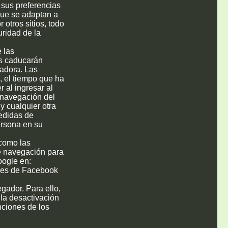
 sus preferencias
 que se adaptan a
 otros sitios, todo
uridad de la
 las
es caducarán
tadora. Las
, el tiempo que ha
 al ingresar al
 navegación del
 y cualquier otra
medidas de
ersona en su
 como las
de navegación para
oogle en:
kies de Facebook
gador. Para ello,
la desactivación
nciones de los