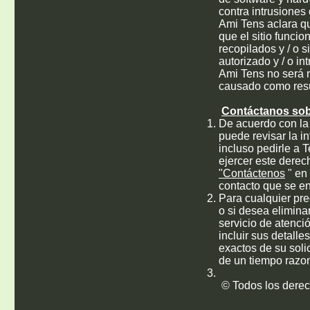
contra intrusiones
Ami Tens aclara qu
que el sitio funcio
recopilados y / o 
autorizado y / o i
Ami Tens no será r
causado como resul
​
Contáctanos sob
De acuerdo con la 
puede revisar la i
incluso pedirle a 
ejercer este derec
"Contáctenos
" en 
contacto que se e
Para cualquier preg
o si desea eliminar
servicio de atenció
incluir sus detalle
exactos de su soli
de un tiempo razon
© Todos los derec