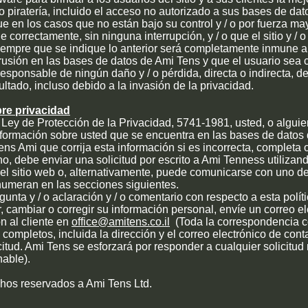
 o piratería, incluido el acceso no autorizado a sus bases de da
e en los casos que no están bajo su control y / o por fuerza may
ne correctamente, sin ninguna interrupción, y / o que el sitio y / o
siempre que se indique lo anterior será completamente inmune 
ntrusión en las bases de datos de Ami Tens y que el usuario sea
esponsable de ningún daño y / o pérdida, directa o indirecta, de
tado, incluso debido a la invasión de la privacidad.
re privacidad
Ley de Protección de la Privacidad, 5741-1981, usted, o algui
nformación sobre usted que se encuentra en las bases de datos
Tens Ami que corrija esta información si es incorrecta, completa 
ho, debe enviar una solicitud por escrito a Ami Tenness utilizan
el sitio web o, alternativamente, puede comunicarse con uno de
numeran en las secciones siguientes.
unta y / o aclaración y / o comentario con respecto a esta polít
, cambiar o corregir su información personal, envíe un correo el
n al cliente en
office@amitens.co.il
(Toda la correspondencia 
s completos, incluida la dirección y el correo electrónico de conta
citud. Ami Tens se esforzará por responder a cualquier solicitud
able).
hos reservados a Ami Tens Ltd.